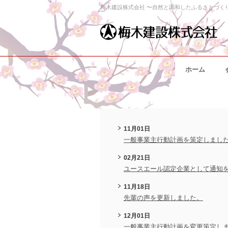
梅木建設株式会社 〜自然と調和したふるさとづく
ホーム
11月01日
一般事業主行動計画を策定しまし
02月21日
ユースエール認定企業として通知
11月18日
先輩の声を更新しました。
12月01日
一般事業主行動計画を変更策定し