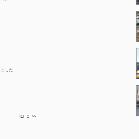
しました
[1]
2
>>